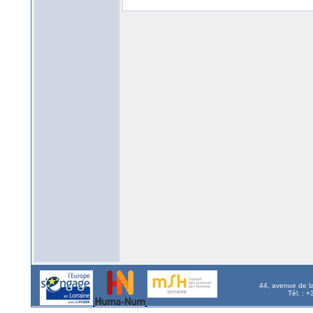
44, avenue de l
Tél. : 