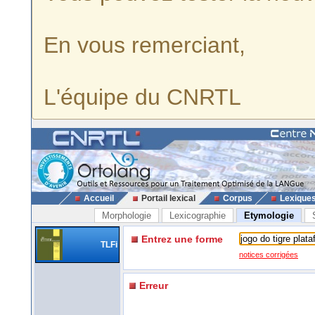
En vous remerciant,
L'équipe du CNRTL
Accueil
Portail lexical
Corpus
Lexique
Morphologie
Lexicographie
Etymologie
Entrez une forme
TLFi
notices corrigées
Erreur