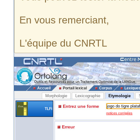
En vous remerciant,
L'équipe du CNRTL
Accueil
Portail lexical
Corpus
Lexique
Morphologie
Lexicographie
Etymologie
Entrez une forme
TLFi
notices corrigées
Erreur