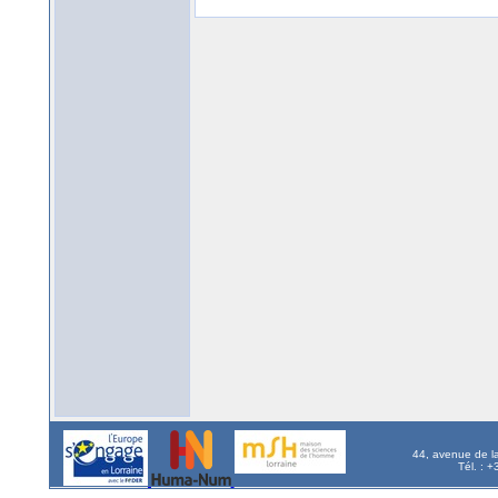
44, avenue de l
Tél. : 