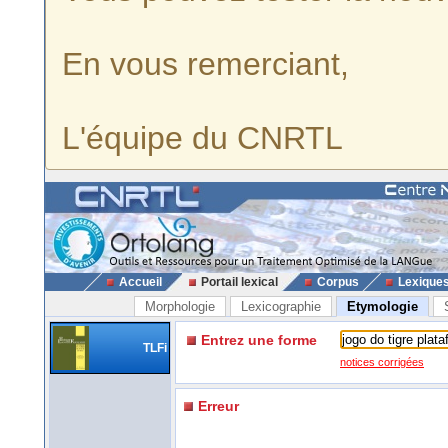
En vous remerciant,
L'équipe du CNRTL
Accueil
Portail lexical
Corpus
Lexique
Morphologie
Lexicographie
Etymologie
Entrez une forme
TLFi
notices corrigées
Erreur