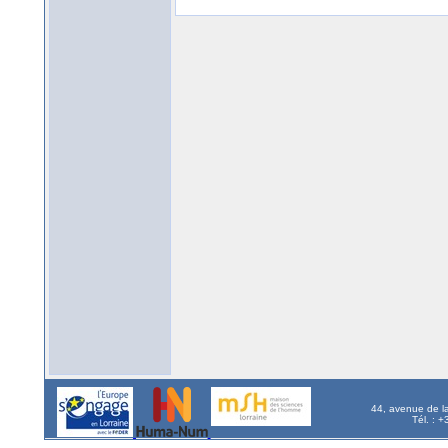
44, avenue de l
Tél. : 