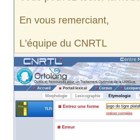
En vous remerciant,
L'équipe du CNRTL
Accueil
Portail lexical
Corpus
Lexique
Morphologie
Lexicographie
Etymologie
Entrez une forme
TLFi
notices corrigées
Erreur