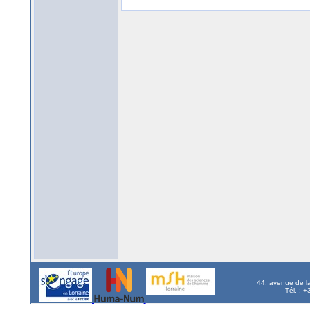
44, avenue de l
Tél. : 