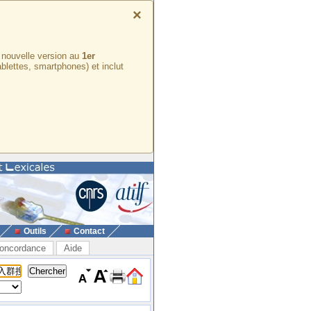
×
e nouvelle version au
1er
ablettes, smartphones) et inclut
Outils
Contact
oncordance
Aide