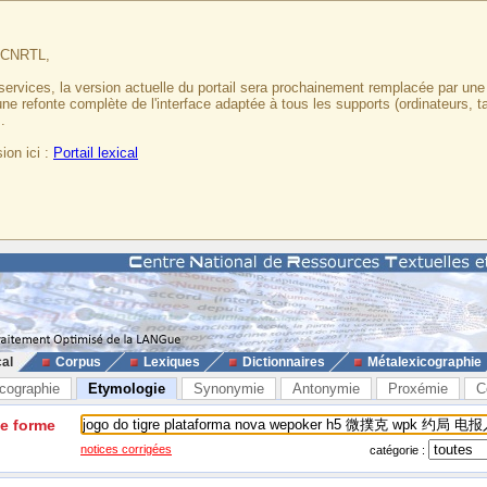
u CNRTL,
services, la version actuelle du portail sera prochainement remplacée par un
 une refonte complète de l'interface adaptée à tous les supports (ordinateurs, t
.
ion ici :
Portail lexical
cal
Corpus
Lexiques
Dictionnaires
Métalexicographie
cographie
Etymologie
Synonymie
Antonymie
Proxémie
C
ne forme
notices corrigées
catégorie :