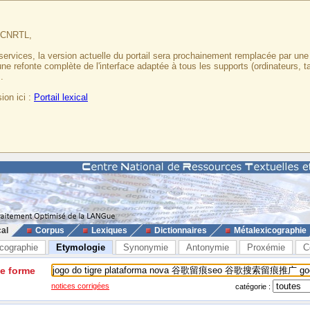
u CNRTL,
services, la version actuelle du portail sera prochainement remplacée par un
 une refonte complète de l'interface adaptée à tous les supports (ordinateurs, t
.
ion ici :
Portail lexical
cal
Corpus
Lexiques
Dictionnaires
Métalexicographie
cographie
Etymologie
Synonymie
Antonymie
Proxémie
C
ne forme
notices corrigées
catégorie :