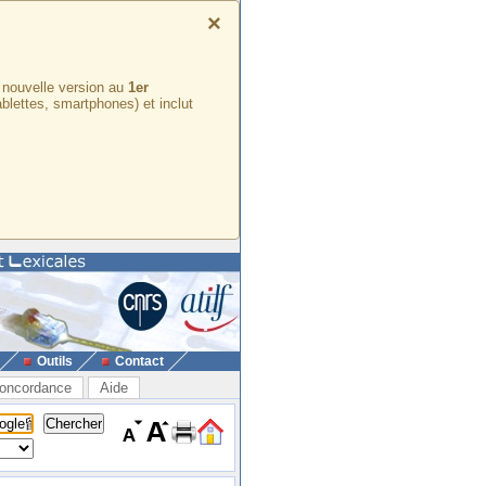
×
e nouvelle version au
1er
ablettes, smartphones) et inclut
Outils
Contact
oncordance
Aide