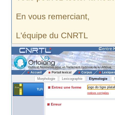
En vous remerciant,
L'équipe du CNRTL
Accueil
Portail lexical
Corpus
Lexique
Morphologie
Lexicographie
Etymologie
Entrez une forme
TLFi
notices corrigées
Erreur