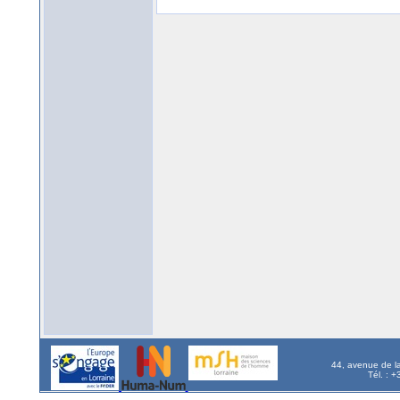
44, avenue de l
Tél. : 