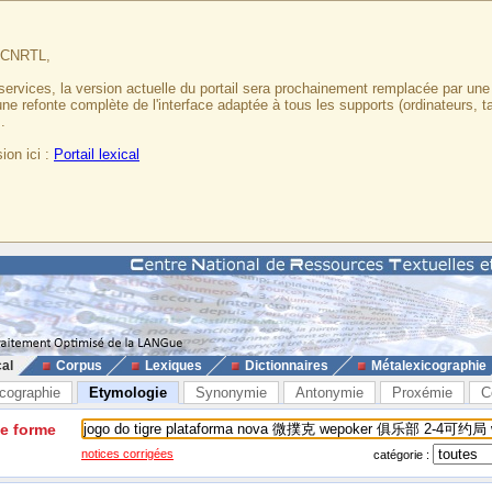
u CNRTL,
services, la version actuelle du portail sera prochainement remplacée par un
 une refonte complète de l'interface adaptée à tous les supports (ordinateurs, t
.
ion ici :
Portail lexical
cal
Corpus
Lexiques
Dictionnaires
Métalexicographie
cographie
Etymologie
Synonymie
Antonymie
Proxémie
C
ne forme
notices corrigées
catégorie :