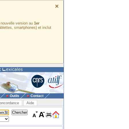
×
e nouvelle version au
1er
ablettes, smartphones) et inclut
Outils
Contact
oncordance
Aide