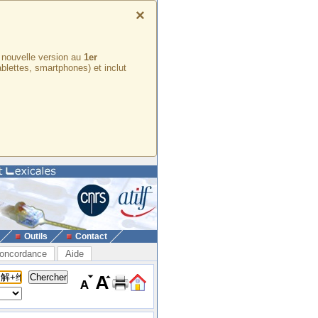
×
e nouvelle version au
1er
ablettes, smartphones) et inclut
Outils
Contact
oncordance
Aide