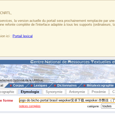
u CNRTL,
services, la version actuelle du portail sera prochainement remplacée par un
 une refonte complète de l'interface adaptée à tous les supports (ordinateurs, t
.
ion ici :
Portail lexical
cal
Corpus
Lexiques
Dictionnaires
Métalexicographie
cographie
Etymologie
Synonymie
Antonymie
Proxémie
C
ne forme
notices corrigées
catégorie :