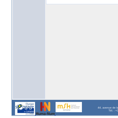
44, avenue de l
Tél. : 