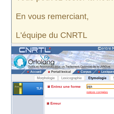
En vous remerciant,
L'équipe du CNRTL
Accueil
Portail lexical
Corpus
Lexique
Morphologie
Lexicographie
Etymologie
Entrez une forme
TLFi
notices corrigées
Erreur