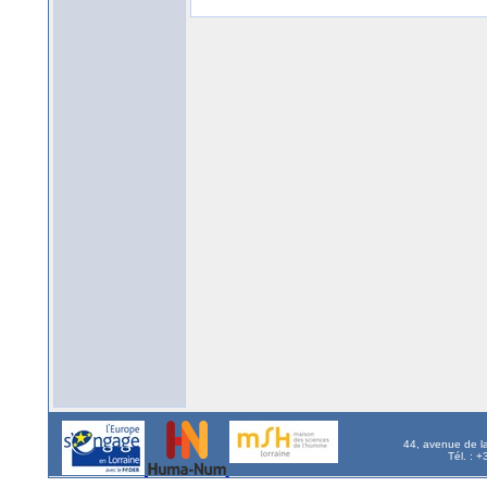
44, avenue de l
Tél. : 