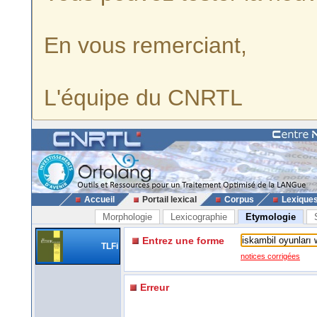
En vous remerciant,
L'équipe du CNRTL
Accueil
Portail lexical
Corpus
Lexique
Morphologie
Lexicographie
Etymologie
Entrez une forme
TLFi
notices corrigées
Erreur