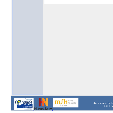
44, avenue de l
Tél. : 