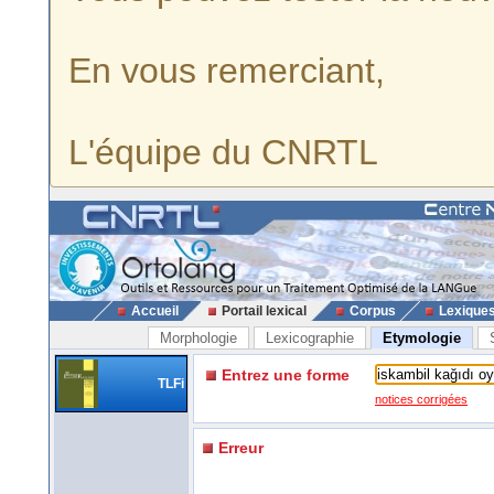
En vous remerciant,
L'équipe du CNRTL
Accueil
Portail lexical
Corpus
Lexique
Morphologie
Lexicographie
Etymologie
Entrez une forme
TLFi
notices corrigées
Erreur