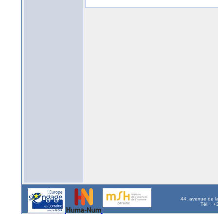
44, avenue de l
Tél. : 