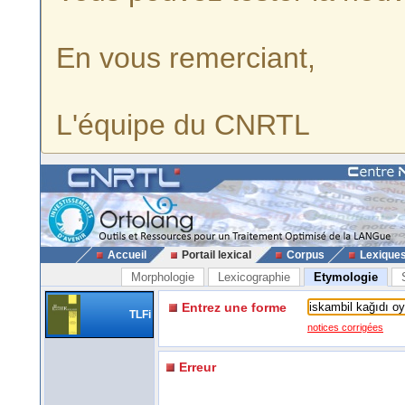
En vous remerciant,
L'équipe du CNRTL
Accueil
Portail lexical
Corpus
Lexique
Morphologie
Lexicographie
Etymologie
Entrez une forme
TLFi
notices corrigées
Erreur