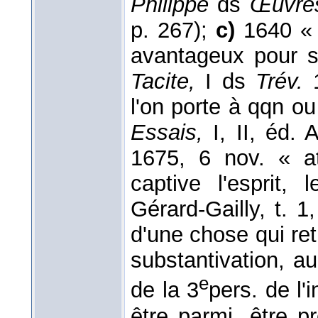
Philippe
ds
Œuvre
p. 267);
c)
1640 « 
avantageux pour s
Tacite,
I ds
Trév.
l'on porte à qqn ou
Essais,
I, II, éd.
1675, 6 nov. « a
captive l'esprit,
Gérard-Gailly, t. 1
d'une chose qui ret
substantivation, au
e
de la 3
pers. de l'
être parmi, être pr