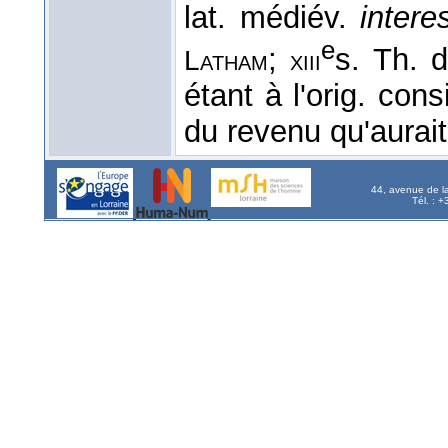
lat. médiév.
inter
e
;
s. Th. 
Latham
xiii
étant à l'orig. c
du revenu qu'aurait 
44, avenue de l
Tél. : 