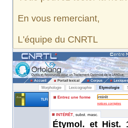
En vous remerciant,
L'équipe du CNRTL
Accueil
Portail lexical
Corpus
Lexique
Morphologie
Lexicographie
Etymologie
Entrez une forme
TLFi
notices corrigées
INTÉRÊT
, subst. masc.
Étymol. et Hist.