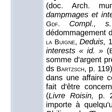
(doc. Arch. m
dampmages et inte
Compl., s
Gdf.
dédommagement d'u
,
Deduis,
1
la
Buigne
interests « id. »
(
somme d'argent prê
ds
, p. 119
Bartzsch
dans une affaire 
fait d'être conce
(
Livre Roisin,
p. 
importe à quelqu