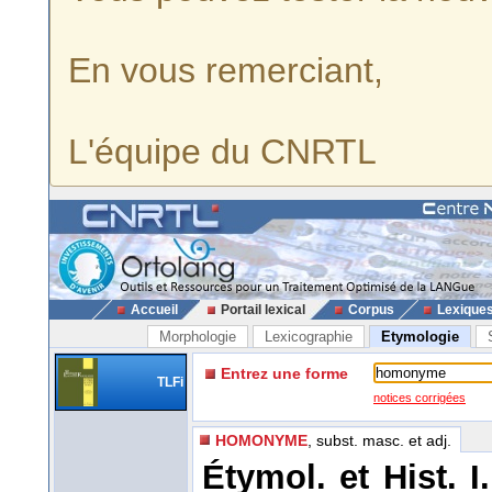
En vous remerciant,
L'équipe du CNRTL
Accueil
Portail lexical
Corpus
Lexique
Morphologie
Lexicographie
Etymologie
Entrez une forme
TLFi
notices corrigées
HOMONYME
, subst. masc. et adj.
Étymol. et Hist. I