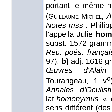
portant le même n
(
,
A
Guillaume
Michel
Notes mss :
Philip
l'appella Julie
ho
subst. 1572 gramm
Rec. poés. frança
97);
b)
adj. 1616 g
Œuvres d'Alain
o
Tourangeau, 1 v
Annales d'Oculis
lat.
homonymus
« 
sens différent (des