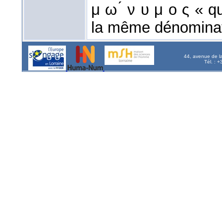
μ ω ́ ν υ μ ο ς « 
la même dénominat
44, avenue de l
Tél. : 