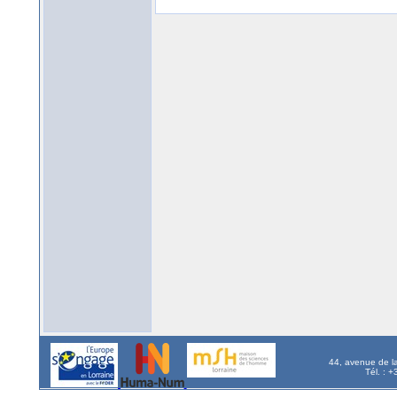
44, avenue de l
Tél. : 