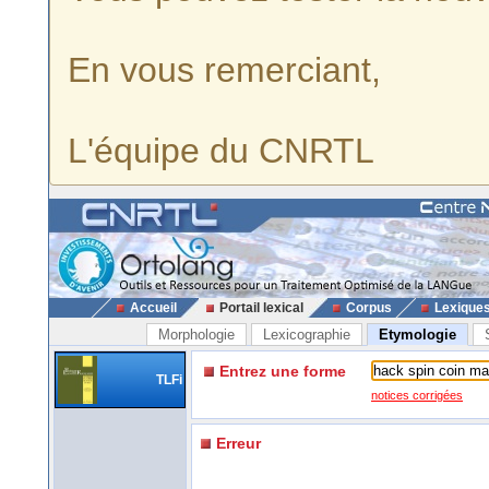
En vous remerciant,
L'équipe du CNRTL
Accueil
Portail lexical
Corpus
Lexique
Morphologie
Lexicographie
Etymologie
Entrez une forme
TLFi
notices corrigées
Erreur