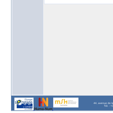
44, avenue de l
Tél. : 