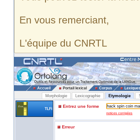
En vous remerciant,
L'équipe du CNRTL
Accueil
Portail lexical
Corpus
Lexique
Morphologie
Lexicographie
Etymologie
Entrez une forme
TLFi
notices corrigées
Erreur