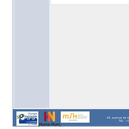
44, avenue de l
Tél. : 