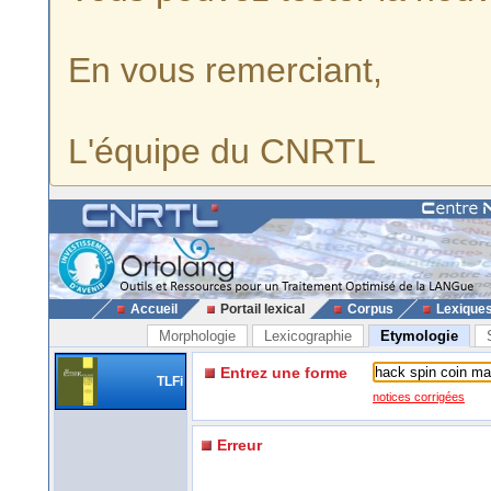
En vous remerciant,
L'équipe du CNRTL
Accueil
Portail lexical
Corpus
Lexique
Morphologie
Lexicographie
Etymologie
Entrez une forme
TLFi
notices corrigées
Erreur