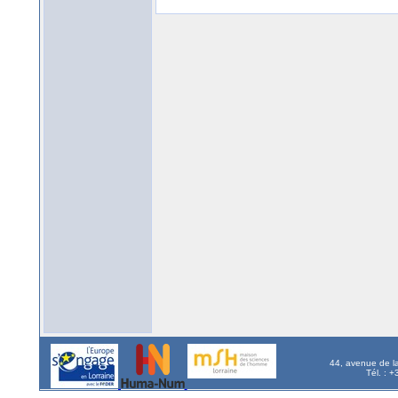
44, avenue de l
Tél. : 