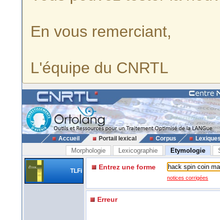
En vous remerciant,
L'équipe du CNRTL
Accueil
Portail lexical
Corpus
Lexique
Morphologie
Lexicographie
Etymologie
Entrez une forme
TLFi
notices corrigées
Erreur