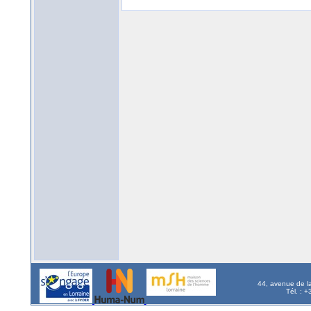
44, avenue de l
Tél. : 