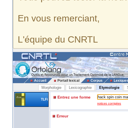
En vous remerciant,
L'équipe du CNRTL
Accueil
Portail lexical
Corpus
Lexique
Morphologie
Lexicographie
Etymologie
Entrez une forme
TLFi
notices corrigées
Erreur