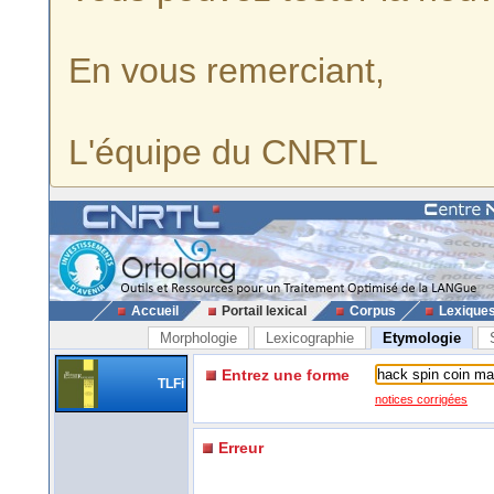
En vous remerciant,
L'équipe du CNRTL
Accueil
Portail lexical
Corpus
Lexique
Morphologie
Lexicographie
Etymologie
Entrez une forme
TLFi
notices corrigées
Erreur