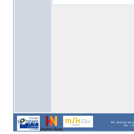
44, avenue de l
Tél. : 