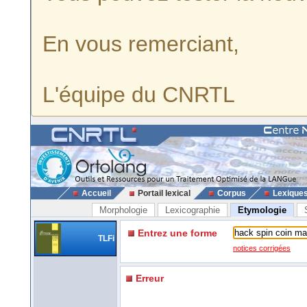
En vous remerciant,
L'équipe du CNRTL
Accueil
Portail lexical
Corpus
Lexique
Morphologie
Lexicographie
Etymologie
Entrez une forme
TLFi
notices corrigées
Erreur