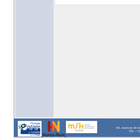
44, avenue de l
Tél. : 