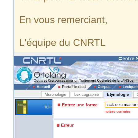
En vous remerciant,
L'équipe du CNRTL
Accueil
Portail lexical
Corpus
Lexique
Morphologie
Lexicographie
Etymologie
Entrez une forme
TLFi
notices corrigées
Erreur