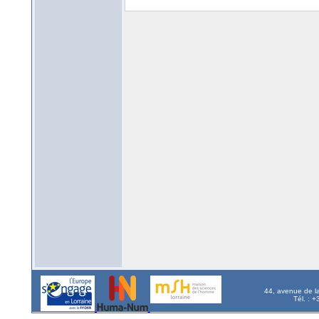
44, avenue de l
Tél. : 