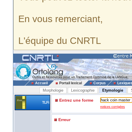
En vous remerciant,
L'équipe du CNRTL
Accueil
Portail lexical
Corpus
Lexique
Morphologie
Lexicographie
Etymologie
Entrez une forme
TLFi
notices corrigées
Erreur