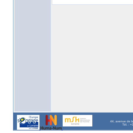
44, avenue de l
Tél. : 