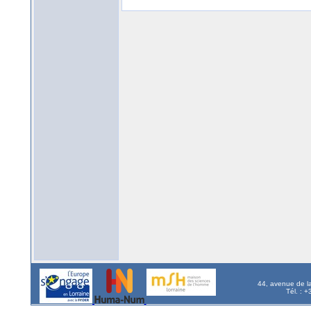
44, avenue de l
Tél. : 