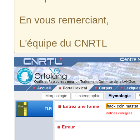
En vous remerciant,
L'équipe du CNRTL
Accueil
Portail lexical
Corpus
Lexique
Morphologie
Lexicographie
Etymologie
Entrez une forme
TLFi
notices corrigées
Erreur