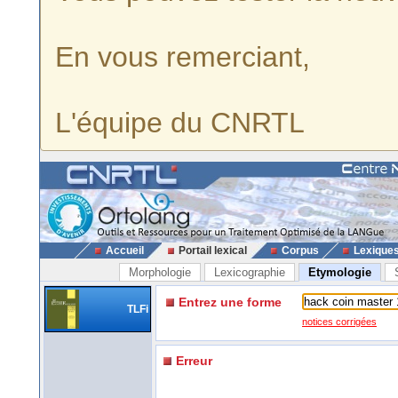
En vous remerciant,
L'équipe du CNRTL
Accueil
Portail lexical
Corpus
Lexique
Morphologie
Lexicographie
Etymologie
Entrez une forme
TLFi
notices corrigées
Erreur