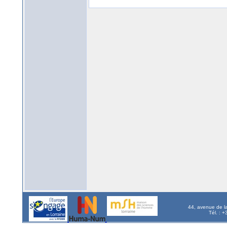
44, avenue de l
Tél. : 