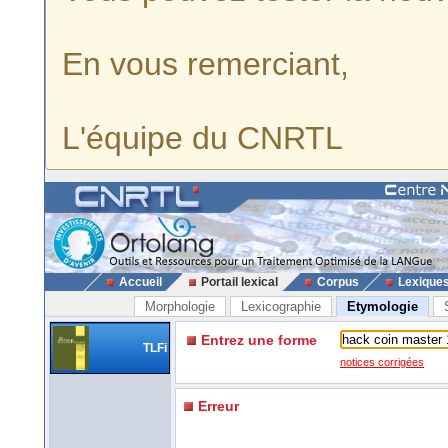
En vous remerciant,
L'équipe du CNRTL
Accueil
Portail lexical
Corpus
Lexique
Morphologie
Lexicographie
Etymologie
Entrez une forme
TLFi
notices corrigées
Erreur