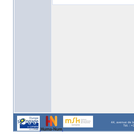
44, avenue de l
Tél. : 