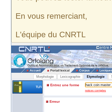
En vous remerciant,
L'équipe du CNRTL
Accueil
Portail lexical
Corpus
Lexique
Morphologie
Lexicographie
Etymologie
Entrez une forme
TLFi
notices corrigées
Erreur