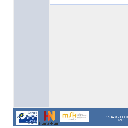
44, avenue de l
Tél. : 