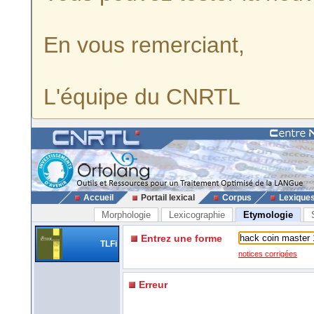
En vous remerciant,
L'équipe du CNRTL
Accueil
Portail lexical
Corpus
Lexique
Morphologie
Lexicographie
Etymologie
Entrez une forme
TLFi
notices corrigées
Erreur