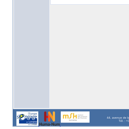
44, avenue de l
Tél. : 