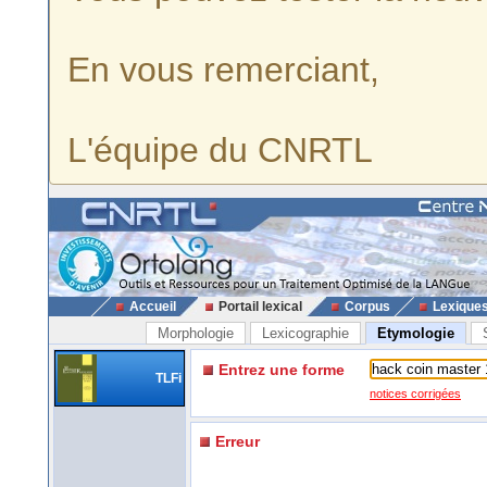
En vous remerciant,
L'équipe du CNRTL
Accueil
Portail lexical
Corpus
Lexique
Morphologie
Lexicographie
Etymologie
Entrez une forme
TLFi
notices corrigées
Erreur