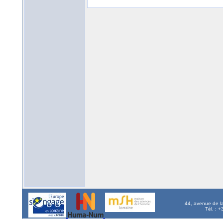
44, avenue de l
Tél. : 