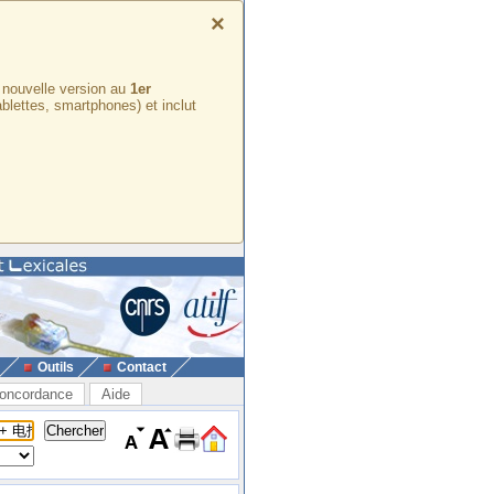
×
e nouvelle version au
1er
ablettes, smartphones) et inclut
Outils
Contact
oncordance
Aide