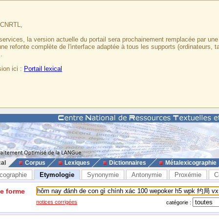
u CNRTL,
services, la version actuelle du portail sera prochainement remplacée par un
 une refonte complète de l'interface adaptée à tous les supports (ordinateurs, t
.
ion ici :
Portail lexical
cal
Corpus
Lexiques
Dictionnaires
Métalexicographie
cographie
Etymologie
Synonymie
Antonymie
Proxémie
C
ne forme
notices corrigées
catégorie :