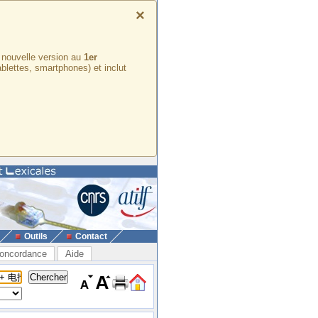
×
e nouvelle version au
1er
ablettes, smartphones) et inclut
Outils
Contact
oncordance
Aide