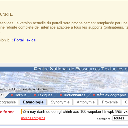
u CNRTL,
services, la version actuelle du portail sera prochainement remplacée par un
 une refonte complète de l'interface adaptée à tous les supports (ordinateurs, t
.
ion ici :
Portail lexical
cal
Corpus
Lexiques
Dictionnaires
Métalexicographie
cographie
Etymologie
Synonymie
Antonymie
Proxémie
C
ne forme
notices corrigées
catégorie :