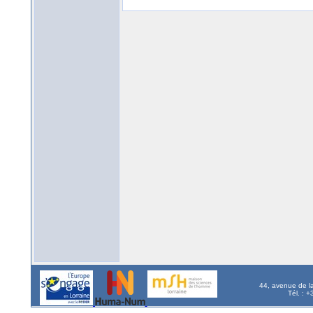
44, avenue de l
Tél. : 