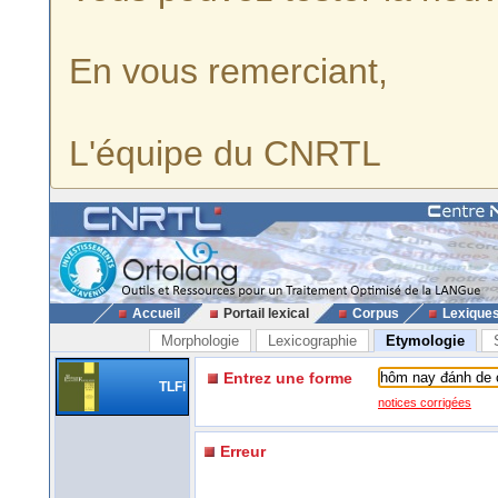
En vous remerciant,
L'équipe du CNRTL
Accueil
Portail lexical
Corpus
Lexique
Morphologie
Lexicographie
Etymologie
Entrez une forme
TLFi
notices corrigées
Erreur