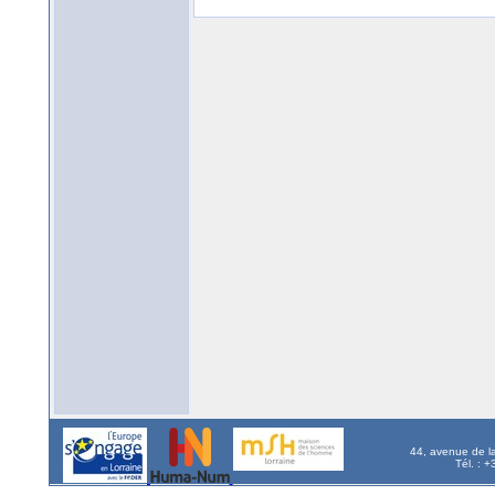
44, avenue de l
Tél. : 