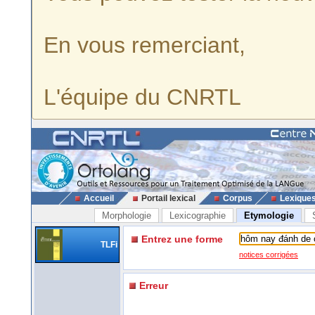
En vous remerciant,
L'équipe du CNRTL
Accueil
Portail lexical
Corpus
Lexique
Morphologie
Lexicographie
Etymologie
Entrez une forme
TLFi
notices corrigées
Erreur