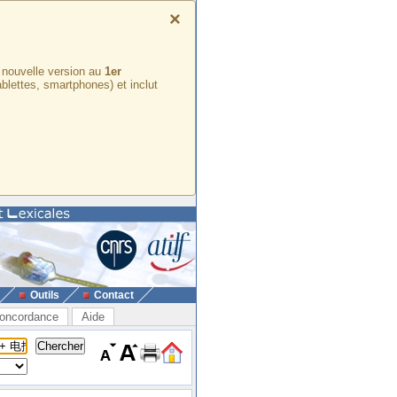
×
e nouvelle version au
1er
ablettes, smartphones) et inclut
Outils
Contact
oncordance
Aide