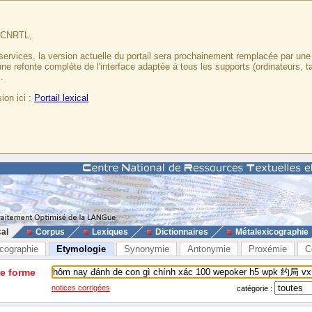
u CNRTL,
services, la version actuelle du portail sera prochainement remplacée par un
 une refonte complète de l'interface adaptée à tous les supports (ordinateurs, t
.
ion ici :
Portail lexical
cal
Corpus
Lexiques
Dictionnaires
Métalexicographie
cographie
Etymologie
Synonymie
Antonymie
Proxémie
C
ne forme
notices corrigées
catégorie :