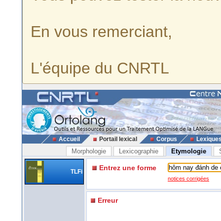
En vous remerciant,
L'équipe du CNRTL
Accueil
Portail lexical
Corpus
Lexique
Morphologie
Lexicographie
Etymologie
Entrez une forme
TLFi
notices corrigées
Erreur