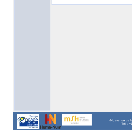
44, avenue de l
Tél. : 