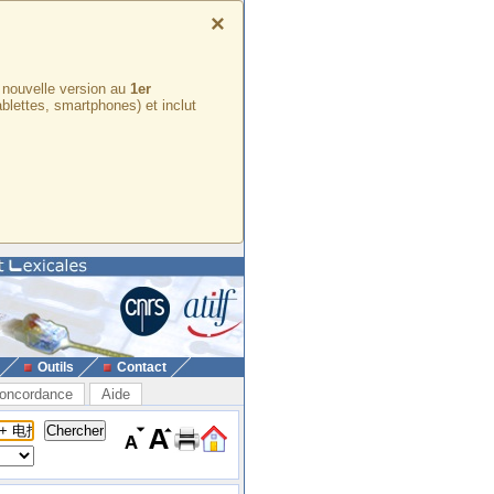
×
e nouvelle version au
1er
ablettes, smartphones) et inclut
Outils
Contact
oncordance
Aide