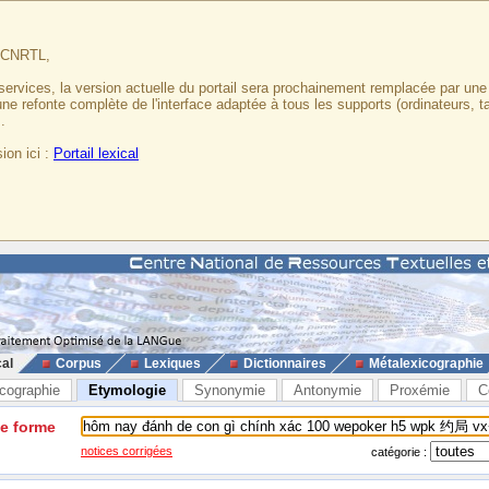
u CNRTL,
services, la version actuelle du portail sera prochainement remplacée par un
 une refonte complète de l'interface adaptée à tous les supports (ordinateurs, t
.
ion ici :
Portail lexical
cal
Corpus
Lexiques
Dictionnaires
Métalexicographie
cographie
Etymologie
Synonymie
Antonymie
Proxémie
C
ne forme
notices corrigées
catégorie :