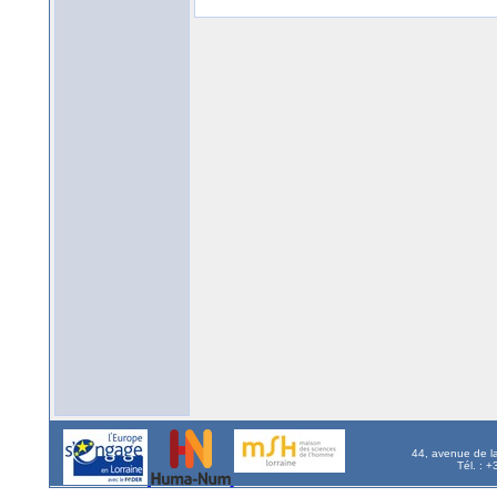
44, avenue de l
Tél. : 