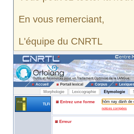
En vous remerciant,
L'équipe du CNRTL
Accueil
Portail lexical
Corpus
Lexique
Morphologie
Lexicographie
Etymologie
Entrez une forme
TLFi
notices corrigées
Erreur