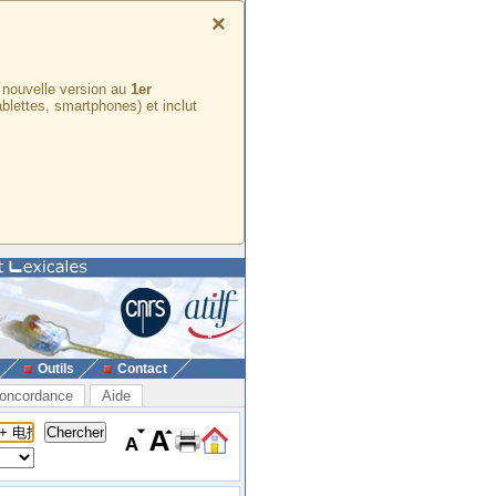
×
e nouvelle version au
1er
ablettes, smartphones) et inclut
Outils
Contact
oncordance
Aide