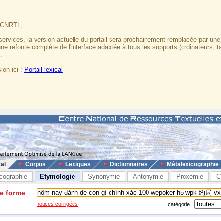
u CNRTL,
services, la version actuelle du portail sera prochainement remplacée par un
 une refonte complète de l'interface adaptée à tous les supports (ordinateurs, t
.
ion ici :
Portail lexical
cal
Corpus
Lexiques
Dictionnaires
Métalexicographie
cographie
Etymologie
Synonymie
Antonymie
Proxémie
C
ne forme
notices corrigées
catégorie :