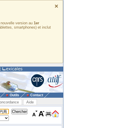
×
e nouvelle version au
1er
ablettes, smartphones) et inclut
Outils
Contact
oncordance
Aide