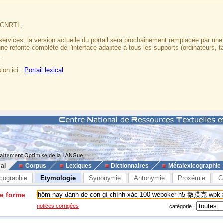
u CNRTL,
services, la version actuelle du portail sera prochainement remplacée par un
 une refonte complète de l'interface adaptée à tous les supports (ordinateurs, t
.
ion ici :
Portail lexical
cal
Corpus
Lexiques
Dictionnaires
Métalexicographie
cographie
Etymologie
Synonymie
Antonymie
Proxémie
C
ne forme
notices corrigées
catégorie :