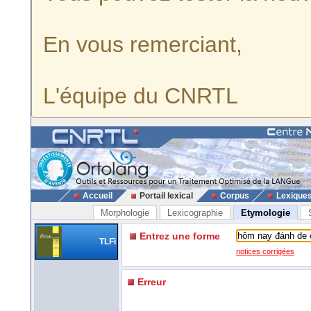
En vous remerciant,
L'équipe du CNRTL
Accueil
Portail lexical
Corpus
Lexique
Morphologie
Lexicographie
Etymologie
Entrez une forme
TLFi
notices corrigées
Erreur