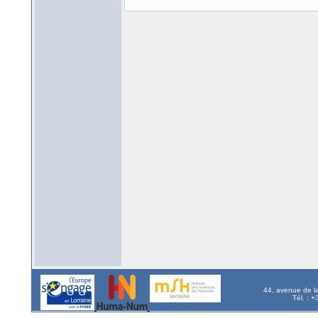
44, avenue de l
Tél. : 