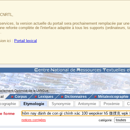
u CNRTL,
services, la version actuelle du portail sera prochainement remplacée par un
 une refonte complète de l'interface adaptée à tous les supports (ordinateurs, t
.
ion ici :
Portail lexical
cal
Corpus
Lexiques
Dictionnaires
Métalexicographie
cographie
Etymologie
Synonymie
Antonymie
Proxémie
C
ne forme
notices corrigées
catégorie :