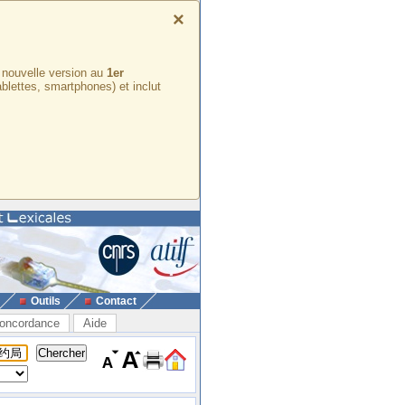
×
e nouvelle version au
1er
ablettes, smartphones) et inclut
Outils
Contact
oncordance
Aide