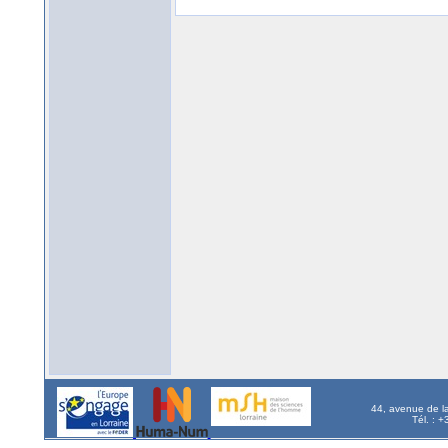
44, avenue de l
Tél. : 