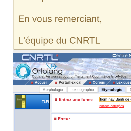
En vous remerciant,
L'équipe du CNRTL
Accueil
Portail lexical
Corpus
Lexique
Morphologie
Lexicographie
Etymologie
Entrez une forme
TLFi
notices corrigées
Erreur