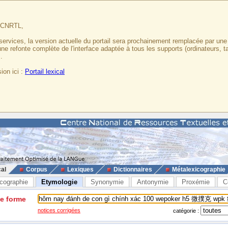
u CNRTL,
services, la version actuelle du portail sera prochainement remplacée par un
 une refonte complète de l'interface adaptée à tous les supports (ordinateurs, t
.
ion ici :
Portail lexical
cal
Corpus
Lexiques
Dictionnaires
Métalexicographie
cographie
Etymologie
Synonymie
Antonymie
Proxémie
C
ne forme
notices corrigées
catégorie :