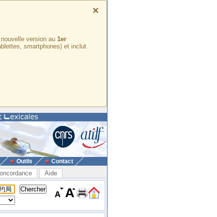
×
e nouvelle version au
1er
ablettes, smartphones) et inclut
Outils
Contact
oncordance
Aide