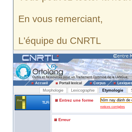
En vous remerciant,
L'équipe du CNRTL
Accueil
Portail lexical
Corpus
Lexique
Morphologie
Lexicographie
Etymologie
Entrez une forme
TLFi
notices corrigées
Erreur