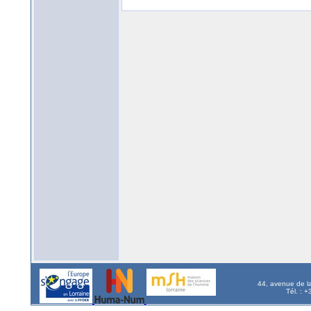
44, avenue de l
Tél. : 