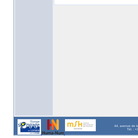
44, avenue de l
Tél. : 