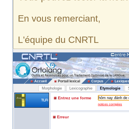
En vous remerciant,
L'équipe du CNRTL
Accueil
Portail lexical
Corpus
Lexique
Morphologie
Lexicographie
Etymologie
Entrez une forme
TLFi
notices corrigées
Erreur