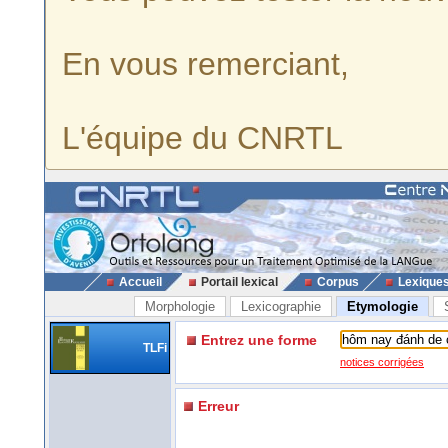
En vous remerciant,
L'équipe du CNRTL
Accueil
Portail lexical
Corpus
Lexique
Morphologie
Lexicographie
Etymologie
Entrez une forme
TLFi
notices corrigées
Erreur