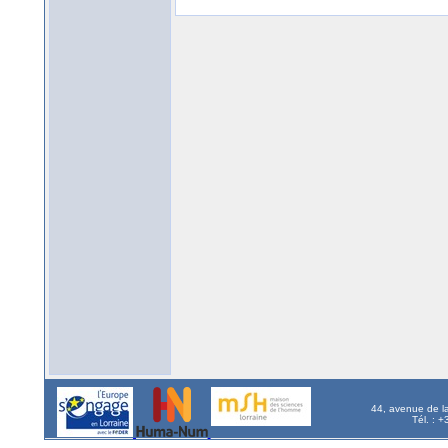
44, avenue de l
Tél. : 