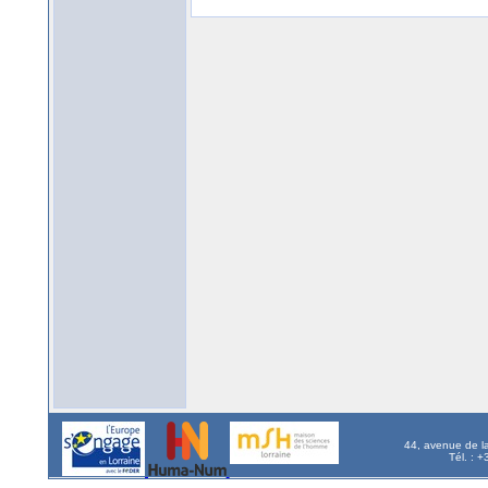
44, avenue de l
Tél. : 