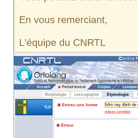
En vous remerciant,
L'équipe du CNRTL
Accueil
Portail lexical
Corpus
Lexique
Morphologie
Lexicographie
Etymologie
Entrez une forme
TLFi
notices corrigées
Erreur