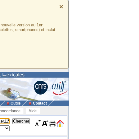
×
e nouvelle version au
1er
ablettes, smartphones) et inclut
Outils
Contact
oncordance
Aide