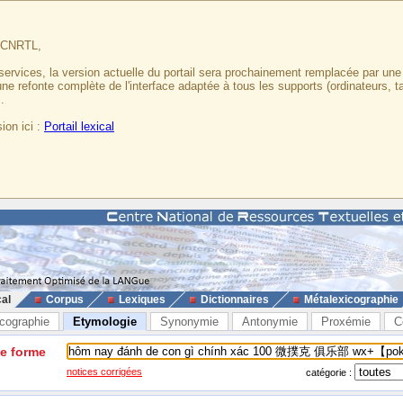
u CNRTL,
services, la version actuelle du portail sera prochainement remplacée par un
 une refonte complète de l'interface adaptée à tous les supports (ordinateurs, t
.
ion ici :
Portail lexical
cal
Corpus
Lexiques
Dictionnaires
Métalexicographie
cographie
Etymologie
Synonymie
Antonymie
Proxémie
C
ne forme
notices corrigées
catégorie :