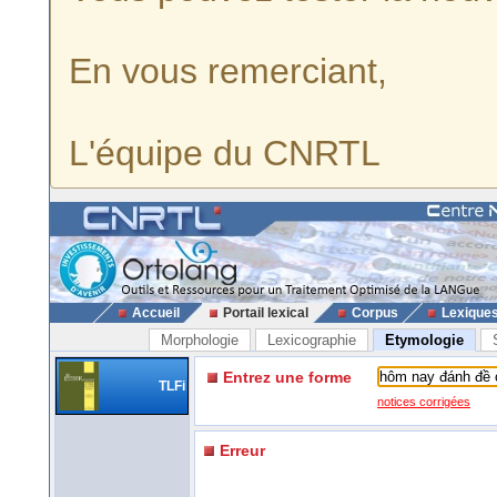
En vous remerciant,
L'équipe du CNRTL
Accueil
Portail lexical
Corpus
Lexique
Morphologie
Lexicographie
Etymologie
Entrez une forme
TLFi
notices corrigées
Erreur