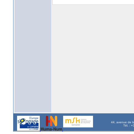
44, avenue de l
Tél. : 